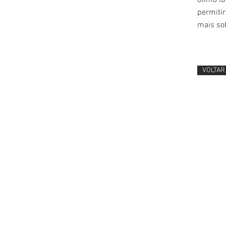
ótimo lu
permiti
mais so
VOLTAR