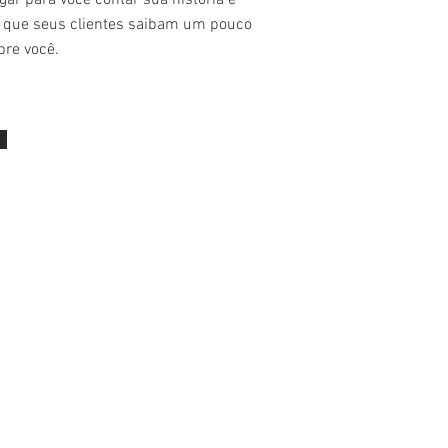
gar para você contar sua história e
r que seus clientes saibam um pouco
bre você.